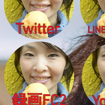
Twitter
​L
録画FC2
Y