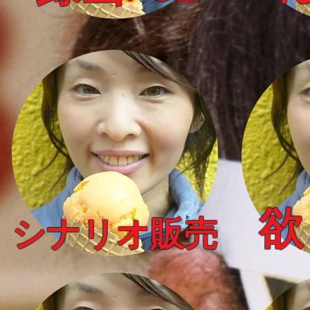
​
シナリオ販売